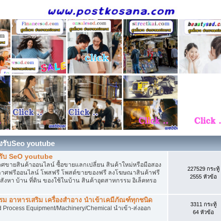
องรับSeo youtube
งรับ SeO youtube
ายสินค้าออนไลน์ ซื้อขายแลกเปลี่ยน สินค้าใหม่หรือมือสอง
227529 กระทู้
ศฟรีออนไลน์ โพสฟรี โพสต์ขายของฟรี ลงโฆษณาสินค้าฟรี
2555 หัวข้อ
งหา บ้าน ที่ดิน ของใช้ในบ้าน สินค้าอุตสาหกรรม อิเล็คทรอ
 อาหารเสริม เครื่องสำอาง นำเข้าเคมีภัณฑ์ทุกชนิด
3311 กระทู้
d Process Equipment/Machinery/Chemical นำเข้า-ส่งออก
64 หัวข้อ