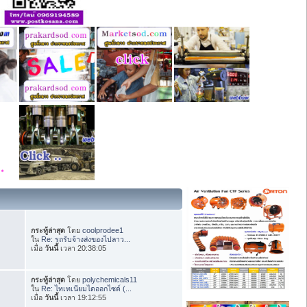
กระทู้ล่าสุด
โดย
coolprodee1
ใน
Re: รถรับจ้างส่งของไปลาว...
เมื่อ
วันนี้
เวลา 20:38:05
กระทู้ล่าสุด
โดย
polychemicals11
ใน
Re: ไทเทเนียมไดออกไซด์ (...
เมื่อ
วันนี้
เวลา 19:12:55