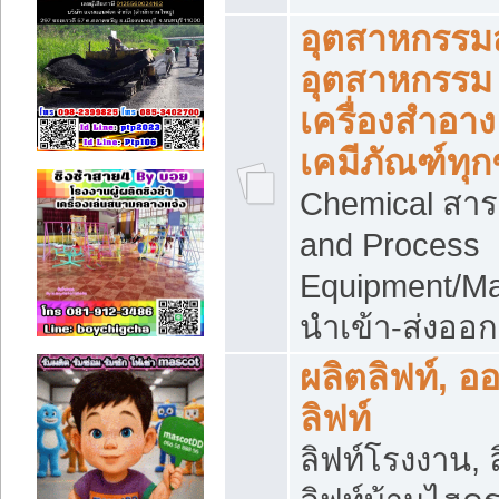
อุตสาหกรรม
อุตสาหกรรม
เครื่องสำอาง
เคมีภัณฑ์ทุก
Chemical สาร
and Process
Equipment/Ma
นำเข้า-ส่งออก
ผลิตลิฟท์, อ
ลิฟท์
ลิฟท์โรงงาน, ล