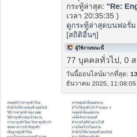
กระทู้ล่าสุด:
"
Re: Eng
เวลา 20:35:35 )
ดูกระทู้ล่าสุดบนฟอรั่ม
[สถิติอื่นๆ]
ผู้ใช้งานขณะนี้
77 บุคคลทั่วไป, 0 
วันนี้ออนไลน์มากที่สุด:
1
ธันวาคม 2025, 11:08:05
กลยุทธ์การหาลูกค้าใหม่
หากลยุทธ์เพิ่มยอดขาย
ทํายังไงให้ขายของดี ออนไลน์
ทําไงให้ลูกค้าเข้าร้านเยอะ ๆ
วิธีการหาลูกค้าของ sale
กลยุทธ์เพิ่มยอดขาย
วิธีหาลูกค้ากลุ่มเป้าหมาย
เคล็ดลับขายของดี
การหาลูกค้าใหม่ รักษาลูกค้าเก่า
ค้าขายไม่ดีทำอย่างไรดี
ช่องทางการเข้าถึงลูกค้า
งานโพสโปรโมทงาน
เพิ่มฐานลูกค้าใหม่
ทํายังไงให้ขายของดี ออนไลน์
รวมเว็บลงประกาศฟรี ล่าสุด
รวม SMFขายสินค้า