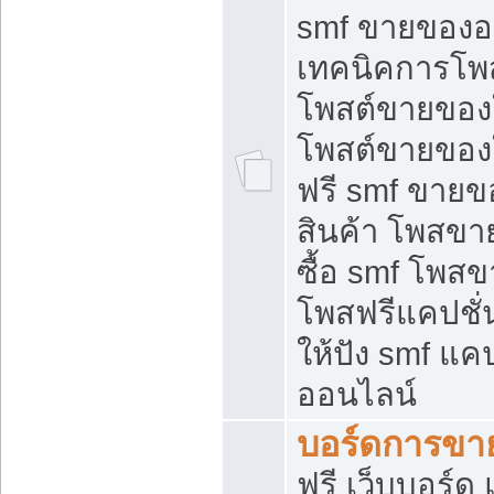
smf ขายของออ
เทคนิคการโพ
โพสต์ขายของ
โพสต์ขายของ
ฟรี smf ขายขอ
สินค้า โพสขา
ซื้อ smf โพ
โพสฟรีแคปชั
ให้ปัง smf แคป
ออนไลน์
บอร์ดการขา
ฟรี เว็บบอร์