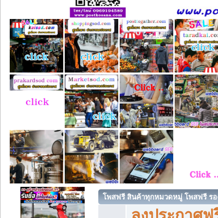
โพสฟรี สินค้าทุกหมวดหมู่ โพสฟรี ร
ลงประกาศฟรี