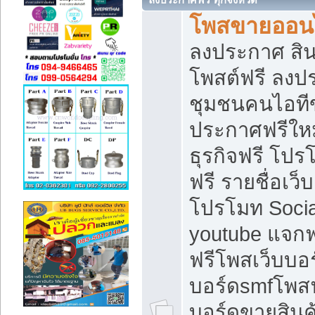
โพสขายออนไ
ลงประกาศ สินค
โพสต์ฟรี ลงปร
ชุมชนคนไอทีข
ประกาศฟรีให
ธุรกิจฟรี โปร
ฟรี รายชื่อเว
โปรโมท Soci
youtube แจกฟร
ฟรีโพสเว็บบอร
บอร์ดsmfโพสฟร
บอร์ดขายสินค