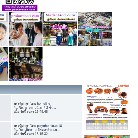
กระทู้ล่าสุด
โดย
homeline
ใน
Re: ขายทาวน์เฮาส์ 2 ชั้น...
เมื่อ
วันนี้
เวลา 13:49:48
กระทู้ล่าสุด
โดย
polychemicals10
ใน
Re: เม็ดแคลเซียมคาร์บอเน...
เมื่อ
วันนี้
เวลา 13:15:32