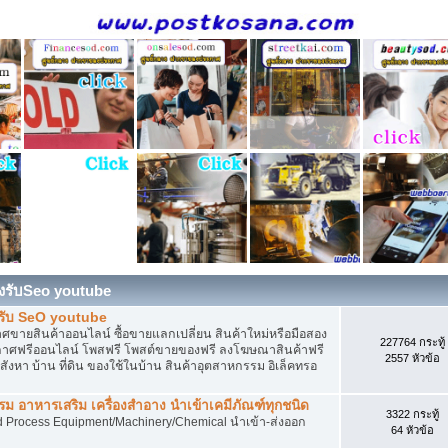
องรับSeo youtube
งรับ SeO youtube
ายสินค้าออนไลน์ ซื้อขายแลกเปลี่ยน สินค้าใหม่หรือมือสอง
227764 กระทู้
ศฟรีออนไลน์ โพสฟรี โพสต์ขายของฟรี ลงโฆษณาสินค้าฟรี
2557 หัวข้อ
งหา บ้าน ที่ดิน ของใช้ในบ้าน สินค้าอุตสาหกรรม อิเล็คทรอ
 อาหารเสริม เครื่องสำอาง นำเข้าเคมีภัณฑ์ทุกชนิด
3322 กระทู้
d Process Equipment/Machinery/Chemical นำเข้า-ส่งออก
64 หัวข้อ