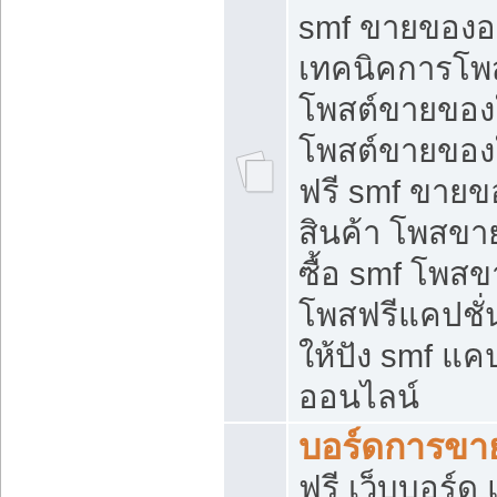
smf ขายของออ
เทคนิคการโพ
โพสต์ขายของ
โพสต์ขายของ
ฟรี smf ขายขอ
สินค้า โพสขา
ซื้อ smf โพ
โพสฟรีแคปชั
ให้ปัง smf แคป
ออนไลน์
บอร์ดการขา
ฟรี เว็บบอร์