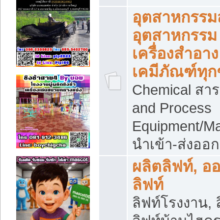
อุตสาหกรรม
อุตสาหกรรม
เครื่องสำอาง
เคมีภัณฑ์ทุก
Chemical สาร
and Process
Equipment/Ma
นำเข้า-ส่งออก
ผลิตลิฟท์, อ
ลิฟท์
ลิฟท์โรงงาน, ล