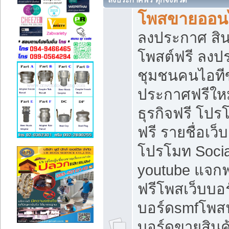
โพสขายออนไ
ลงประกาศ สินค
โพสต์ฟรี ลงปร
ชุมชนคนไอทีข
ประกาศฟรีให
ธุรกิจฟรี โปร
ฟรี รายชื่อเว
โปรโมท Soci
youtube แจกฟร
ฟรีโพสเว็บบอร
บอร์ดsmfโพสฟร
บอร์ดขายสินค