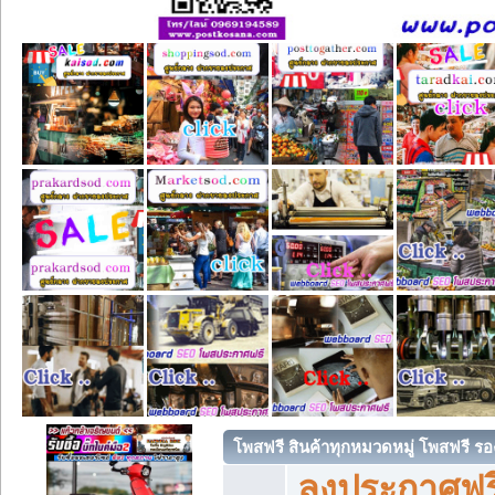
โพสฟรี สินค้าทุกหมวดหมู่ โพสฟรี ร
ลงประกาศฟรี