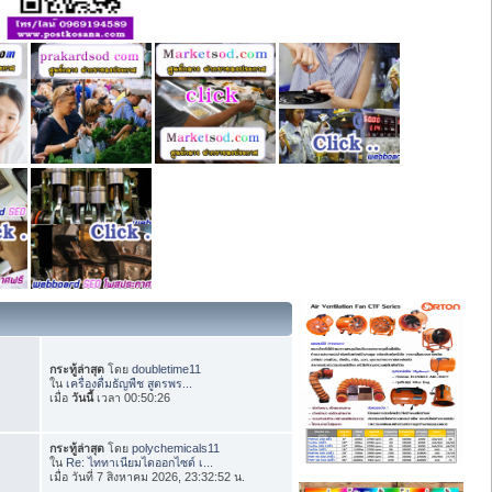
กระทู้ล่าสุด
โดย
doubletime11
ใน
เครื่องดื่มธัญพืช สูตรพร...
เมื่อ
วันนี้
เวลา 00:50:26
กระทู้ล่าสุด
โดย
polychemicals11
ใน
Re: ไททาเนียมไดออกไซด์ เ...
เมื่อ วันที่ 7 สิงหาคม 2026, 23:32:52 น.