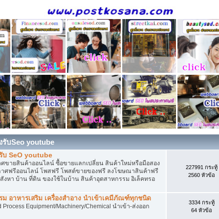
องรับSeo youtube
งรับ SeO youtube
ายสินค้าออนไลน์ ซื้อขายแลกเปลี่ยน สินค้าใหม่หรือมือสอง
227991 กระทู้
ศฟรีออนไลน์ โพสฟรี โพสต์ขายของฟรี ลงโฆษณาสินค้าฟรี
2560 หัวข้อ
งหา บ้าน ที่ดิน ของใช้ในบ้าน สินค้าอุตสาหกรรม อิเล็คทรอ
 อาหารเสริม เครื่องสำอาง นำเข้าเคมีภัณฑ์ทุกชนิด
3334 กระทู้
d Process Equipment/Machinery/Chemical นำเข้า-ส่งออก
64 หัวข้อ