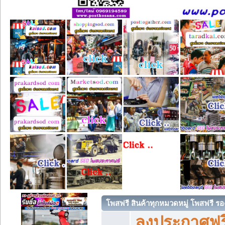
โพสฟรี สินค้าทุกหมวดหมู่ โพสฟรี ร
ลงประกาศฟรี