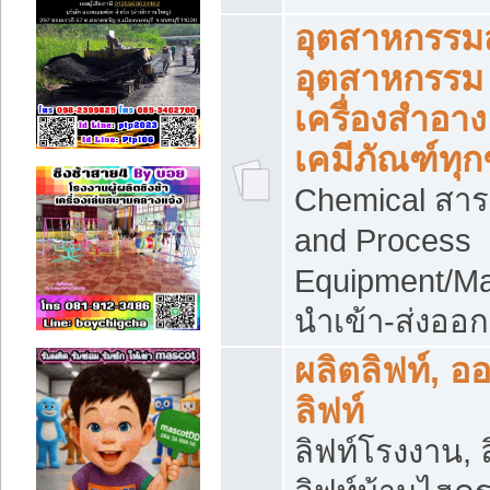
อุตสาหกรรม
อุตสาหกรรม
เครื่องสำอาง
เคมีภัณฑ์ทุก
Chemical สาร
and Process
Equipment/Ma
นำเข้า-ส่งออก
ผลิตลิฟท์, อ
ลิฟท์
ลิฟท์โรงงาน, ล