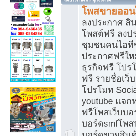
โพสขายออนไ
ลงประกาศ สินค
โพสต์ฟรี ลงปร
ชุมชนคนไอทีข
ประกาศฟรีให
ธุรกิจฟรี โปร
ฟรี รายชื่อเว
โปรโมท Soci
youtube แจกฟร
ฟรีโพสเว็บบอร
บอร์ดsmfโพสฟร
บอร์ดขายสินค