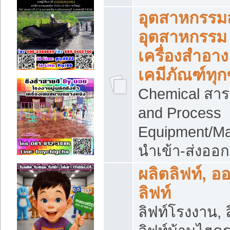
อุตสาหกรรม
อุตสาหกรรม
เครื่องสำอาง
เคมีภัณฑ์ทุก
Chemical สาร
and Process
Equipment/Ma
นำเข้า-ส่งออก
ผลิตลิฟท์, อ
ลิฟท์
ลิฟท์โรงงาน, ล