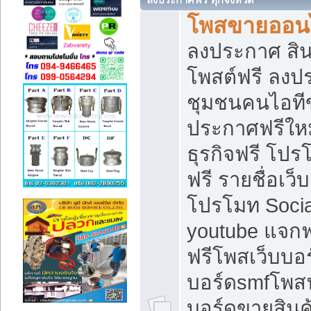
โพสขายออนไ
ลงประกาศ สินค
โพสต์ฟรี ลงปร
ชุมชนคนไอทีข
ประกาศฟรีให
ธุรกิจฟรี โปร
ฟรี รายชื่อเว
โปรโมท Soci
youtube แจกฟร
ฟรีโพสเว็บบอร
บอร์ดsmfโพสฟร
บอร์ดขายสินค