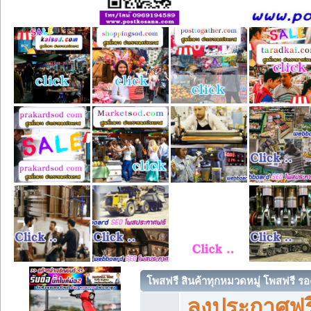
โพสฟรี สินค้าทุกหมวดหมู่ โพสฟรี ร
ลงประกาศฟรี