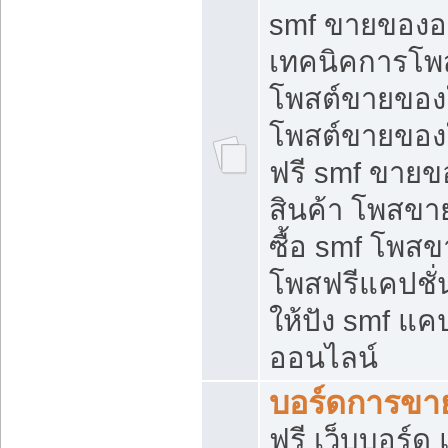
smf ขายของออ
เทคนิคการโพ
โพสต์ขายของ
โพสต์ขายของ
ฟรี smf ขายขอ
สินค้า โพสขา
ซื้อ smf โพ
โพสฟรีแคปชั
ให้ปัง smf แคป
ออนไลน์
บอร์ดการขา
ฟรี เว็บบอร์