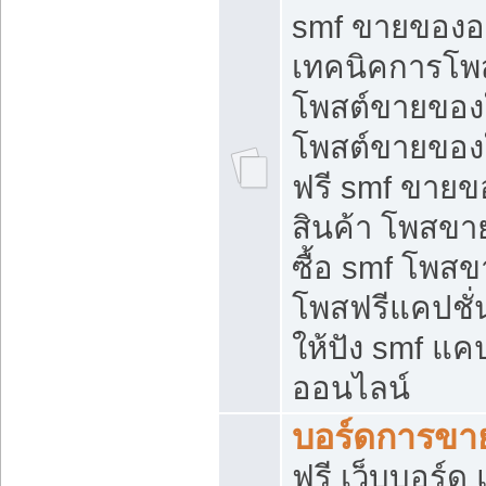
smf ขายของออ
เทคนิคการโพ
โพสต์ขายของ
โพสต์ขายของ
ฟรี smf ขายขอ
สินค้า โพสขา
ซื้อ smf โพ
โพสฟรีแคปชั
ให้ปัง smf แคป
ออนไลน์
บอร์ดการขา
ฟรี เว็บบอร์