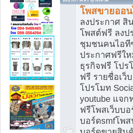
โพสขายออนไ
ลงประกาศ สินค
โพสต์ฟรี ลงปร
ชุมชนคนไอทีข
ประกาศฟรีให
ธุรกิจฟรี โปร
ฟรี รายชื่อเว
โปรโมท Soci
youtube แจกฟร
ฟรีโพสเว็บบอร
บอร์ดsmfโพสฟร
บอร์ดขายสินค