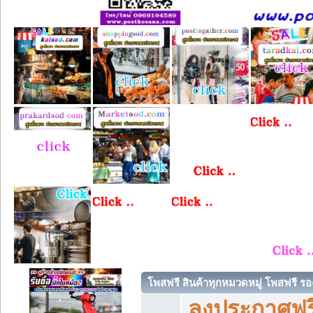
โพสฟรี สินค้าทุกหมวดหมู่ โพสฟรี ร
ลงประกาศฟรี