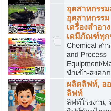
อุตสาหกรรม
อุตสาหกรรม
เครื่องสำอาง
เคมีภัณฑ์ทุก
Chemical สาร
and Process
Equipment/Ma
นำเข้า-ส่งออก
ผลิตลิฟท์, อ
ลิฟท์
ลิฟท์โรงงาน, ล