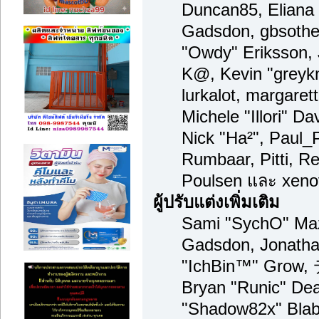
Duncan85, Eliana 
Gadsdon, gbsother
"Owdy" Eriksson, 
K@, Kevin "greykni
lurkalot, margaret
Michele "Illori" Da
Nick "Ha²", Paul_
Rumbaar, Pitti, 
Poulsen และ xeno
ผู้ปรับแต่งเพิ่มเติม
Sami "SychO" Maz
Gadsdon, Jonatha
"IchBin™" Grow,
Bryan "Runic" Dea
"Shadow82x" Blabe