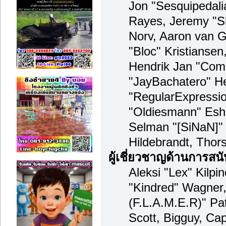
Jon "Sesquipedalia
Rayes, Jeremy "S
Norv, Aaron van G
"Bloc" Kristianse
Hendrik Jan "Comp
"JayBachatero" H
"RegularExpressi
"Oldiesmann" Esho
Selman "[SiNaN]" 
Hildebrandt, Thor
ผู้เชี่ยวชาญด้านการสน
Aleksi "Lex" Kilpi
"Kindred" Wagner,
(F.L.A.M.E.R)" Pat
Scott, Bigguy, Ca