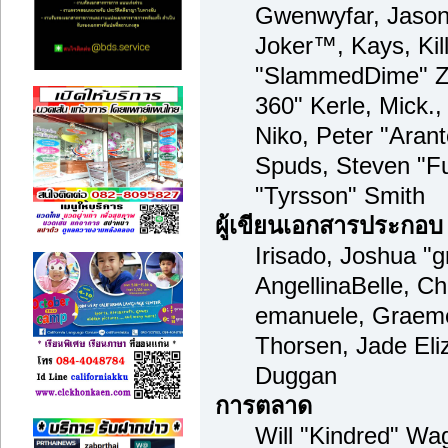
Gwenwyfar, Jason 
Joker™, Kays, Kil
"SlammedDime" Zu
360" Kerle, Mick.
Niko, Peter "Arant
Spuds, Steven "F
"Tyrsson" Smith
ผู้เขียนเอกสารประกอบ
Irisado, Joshua "
AngellinaBelle, Cha
emanuele, Graeme
Thorsen, Jade Eli
Duggan
การตลาด
Will "Kindred" Wa