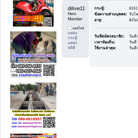
dilive11 
กระทู้:
6331 
Hero 
ข้อความส่วนบุคคล:
รับโ
Member
อายุ:
ยังไม
ออฟไลน์
แสดง
วันที่สมัครสมาชิก:
วันที
กระทู้
เวลาท้องถิ่น:
วันที
แสดง
สถิติ
ใช้งานล่าสุด:
วันที