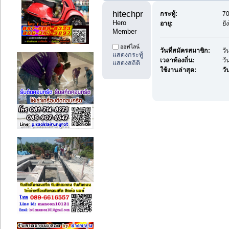
hitechproduct1 
กระทู้:
70
Hero 
อายุ:
ยั
Member
ออฟไลน์
วันที่สมัครสมาชิก:
วั
แสดงกระทู้
เวลาท้องถิ่น:
วั
แสดงสถิติ
ใช้งานล่าสุด:
วัน