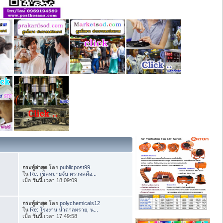
กระทู้ล่าสุด
โดย
publicpost99
ใน
Re: เช็คหมายจับ ตรวจคดีอ...
เมื่อ
วันนี้
เวลา 18:09:09
กระทู้ล่าสุด
โดย
polychemicals12
ใน
Re: โรงงาน น้ำตาลทราย, น...
เมื่อ
วันนี้
เวลา 17:49:58