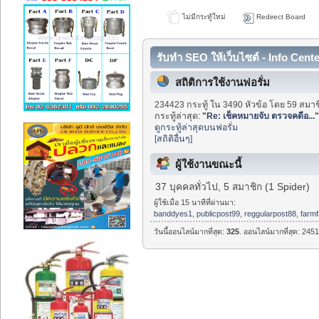
ไม่มีกระทู้ใหม่
Redirect Board
รับทำ SEO ให้เว็บไซต์ - Info Cent
สถิติการใช้งานฟอรั่ม
234423 กระทู้ ใน 3490 หัวข้อ โดย 59 สมาช
กระทู้ล่าสุด:
"
Re: เช็คหมายจับ ตรวจคดีอ...
ดูกระทู้ล่าสุดบนฟอรั่ม
[สถิติอื่นๆ]
ผู้ใช้งานขณะนี้
37 บุคคลทั่วไป, 5 สมาชิก (1 Spider)
ผู้ใช้เมื่อ 15 นาทีที่ผ่านมา:
banddyes1
,
publicpost99
,
reggularpost88
,
farm
วันนี้ออนไลน์มากที่สุด:
325
. ออนไลน์มากที่สุด: 2451