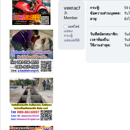
veerachai29 
กระทู้:
59 
Jr. 
ข้อความส่วนบุคคล:
รับ
Member
อายุ:
ยัง
ออฟไลน์
แสดง
วันที่สมัครสมาชิก:
วัน
กระทู้
เวลาท้องถิ่น:
วัน
แสดงสถิติ
ใช้งานล่าสุด:
วัน