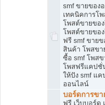
smf ขายของออ
เทคนิคการโพ
โพสต์ขายของ
โพสต์ขายของ
ฟรี smf ขายขอ
สินค้า โพสขา
ซื้อ smf โพ
โพสฟรีแคปชั
ให้ปัง smf แคป
ออนไลน์
บอร์ดการขา
ฟรี เว็บบอร์