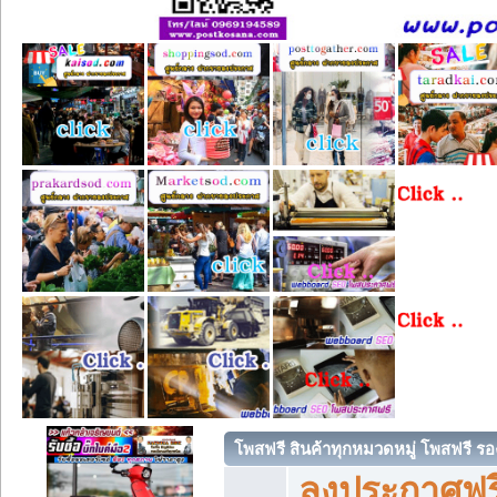
โพสฟรี สินค้าทุกหมวดหมู่ โพสฟรี ร
ลงประกาศฟรี