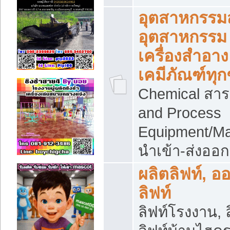
อุตสาหกรรม
อุตสาหกรรม
เครื่องสำอาง
เคมีภัณฑ์ทุก
Chemical สาร
and Process
Equipment/Ma
นำเข้า-ส่งออก
ผลิตลิฟท์, อ
ลิฟท์
ลิฟท์โรงงาน, ล