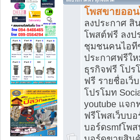
โพสขายออนไ
ลงประกาศ สินค
โพสต์ฟรี ลงปร
ชุมชนคนไอทีข
ประกาศฟรีให
ธุรกิจฟรี โปร
ฟรี รายชื่อเว
โปรโมท Soci
youtube แจกฟร
ฟรีโพสเว็บบอร
บอร์ดsmfโพสฟร
บอร์ดขายสินค