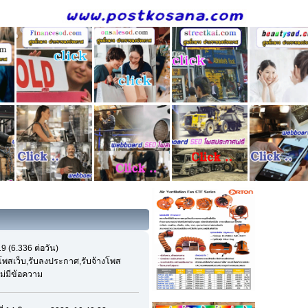
9 (6.336 ต่อวัน)
โพสเว็บ,รับลงประกาศ,รับจ้างโพส
ไม่มีข้อความ