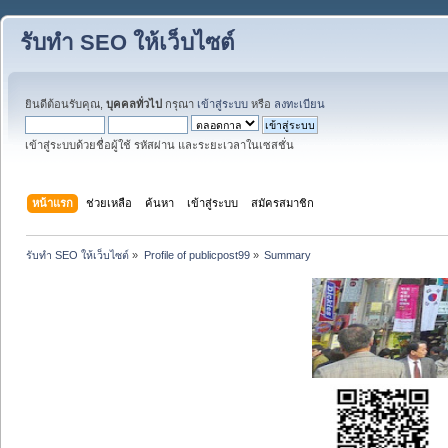
รับทำ SEO ให้เว็บไซต์
ยินดีต้อนรับคุณ,
บุคคลทั่วไป
กรุณา
เข้าสู่ระบบ
หรือ
ลงทะเบียน
เข้าสู่ระบบด้วยชื่อผู้ใช้ รหัสผ่าน และระยะเวลาในเซสชั่น
หน้าแรก
ช่วยเหลือ
ค้นหา
เข้าสู่ระบบ
สมัครสมาชิก
รับทำ SEO ให้เว็บไซต์
»
Profile of publicpost99
»
Summary