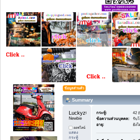
ข้อมูลส่วนตัว
Summary
Luckyz0nl3 
กระทู้:
42 (
Newbie
ข้อความส่วนบุคคล:
รับ
อายุ:
ยังไ
ออฟไลน์
แสดง
กระทู้