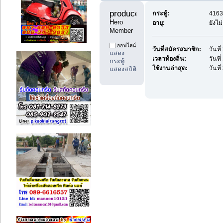
producedd 
กระทู้:
4163 
Hero 
อายุ:
ยังไม
Member
ออฟไลน์
วันที่สมัครสมาชิก:
วันที
แสดง
เวลาท้องถิ่น:
วันที
กระทู้
ใช้งานล่าสุด:
วันที
แสดงสถิติ