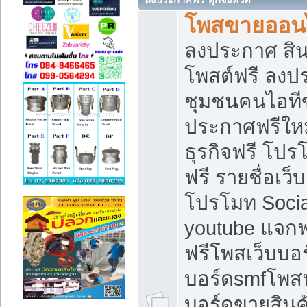
โพสขายออนไ
ลงประกาศ สินค
โพสต์ฟรี ลงปร
ชุมชนคนไอทีข
ประกาศฟรีให
ธุรกิจฟรี โปร
ฟรี รายชื่อเว
โปรโมท Soci
youtube แจกฟร
ฟรีโพสเว็บบอร
บอร์ดsmfโพสฟร
บอร์ดขายสินค