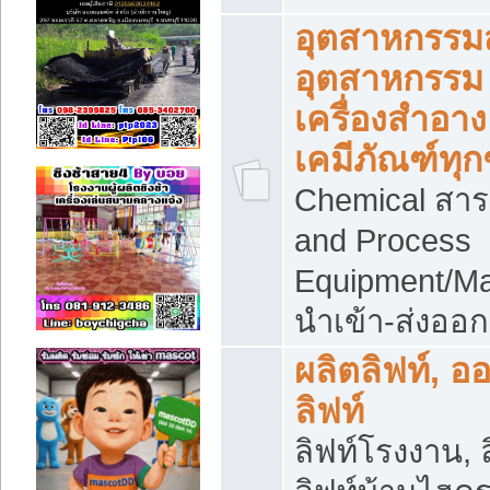
อุตสาหกรรม
อุตสาหกรรม
เครื่องสำอาง
เคมีภัณฑ์ทุก
Chemical สาร
and Process
Equipment/Ma
นำเข้า-ส่งออก
ผลิตลิฟท์, อ
ลิฟท์
ลิฟท์โรงงาน, ล