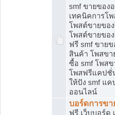
smf ขายของออ
เทคนิคการโพ
โพสต์ขายของ
โพสต์ขายของ
ฟรี smf ขายขอ
สินค้า โพสขา
ซื้อ smf โพ
โพสฟรีแคปชั
ให้ปัง smf แคป
ออนไลน์
บอร์ดการขา
ฟรี เว็บบอร์