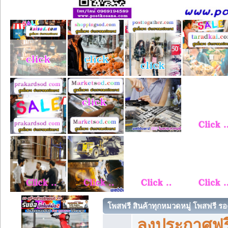
โพสฟรี สินค้าทุกหมวดหมู่ โพสฟรี ร
ลงประกาศฟรี