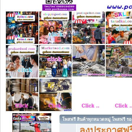
โพสฟรี สินค้าทุกหมวดหมู่ โพสฟรี ร
ลงประกาศฟรี