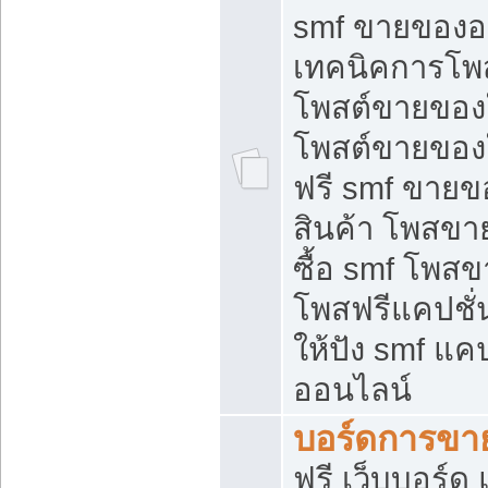
smf ขายของออ
เทคนิคการโพ
โพสต์ขายของ
โพสต์ขายของ
ฟรี smf ขายขอ
สินค้า โพสขา
ซื้อ smf โพ
โพสฟรีแคปชั
ให้ปัง smf แคป
ออนไลน์
บอร์ดการขา
ฟรี เว็บบอร์