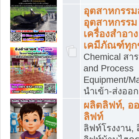
อุตสาหกรรม
อุตสาหกรรม
เครื่องสำอาง
เคมีภัณฑ์ทุก
Chemical สาร
and Process
Equipment/Ma
นำเข้า-ส่งออก
ผลิตลิฟท์, อ
ลิฟท์
ลิฟท์โรงงาน, ล