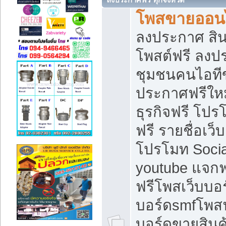
โพสขายออนไ
ลงประกาศ สินค
โพสต์ฟรี ลงปร
ชุมชนคนไอทีข
ประกาศฟรีให
ธุรกิจฟรี โปร
ฟรี รายชื่อเว
โปรโมท Soci
youtube แจกฟร
ฟรีโพสเว็บบอร
บอร์ดsmfโพสฟร
บอร์ดขายสินค