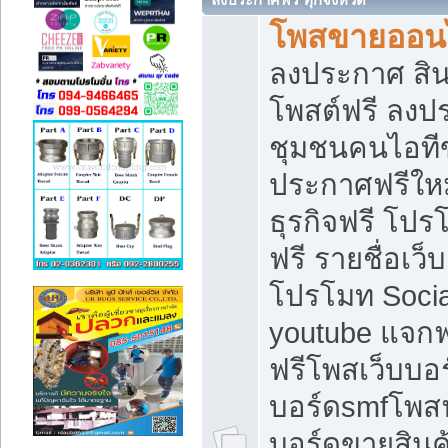
โพสขายออนไ
ลงประกาศ สินค
โพสต์ฟรี ลงปร
ชุมชนคนไอทีข
ประกาศฟรีให
ธุรกิจฟรี โปร
ฟรี รายชื่อเว
โปรโมท Soci
youtube แจกฟร
ฟรีโพสเว็บบอร
บอร์ดsmfโพสฟร
บอร์ดขายสินค