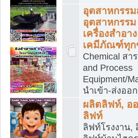
อุตสาหกรรม
อุตสาหกรรม
เครื่องสำอาง
เคมีภัณฑ์ทุก
Chemical สาร
and Process
Equipment/Ma
นำเข้า-ส่งออก
ผลิตลิฟท์, อ
ลิฟท์
ลิฟท์โรงงาน, ล