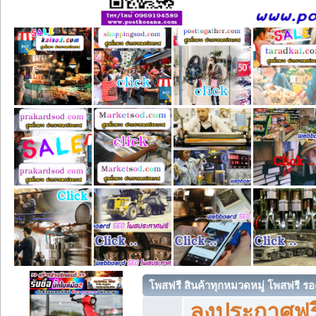
โพสฟรี สินค้าทุกหมวดหมู่ โพสฟรี ร
ลงประกาศฟรี