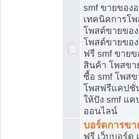
smf ขายของออ
เทคนิคการโพ
โพสต์ขายของ
โพสต์ขายของ
ฟรี smf ขายขอ
สินค้า โพสขา
ซื้อ smf โพ
โพสฟรีแคปชั
ให้ปัง smf แคป
ออนไลน์
บอร์ดการขา
ฟรี เว็บบอร์