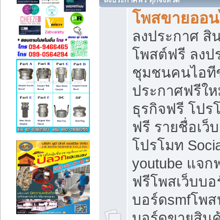
โพสขายออนไ
ลงประกาศ สินค
โพสต์ฟรี ลงปร
ชุมชนคนไอทีข
ประกาศฟรีให
ธุรกิจฟรี โปร
ฟรี รายชื่อเว
โปรโมท Soci
youtube แจกฟร
ฟรีโพสเว็บบอร
บอร์ดsmfโพสฟร
บอร์ดขายสินค