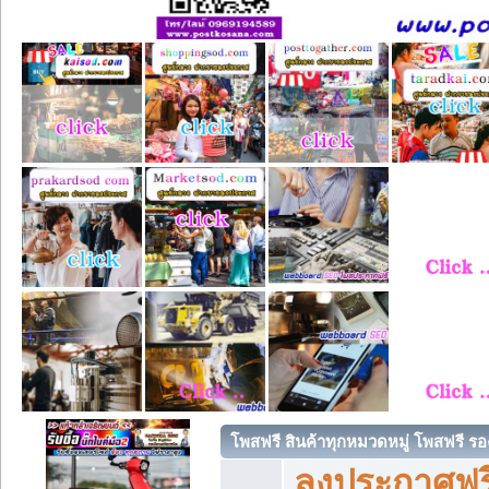
โพสฟรี สินค้าทุกหมวดหมู่ โพสฟรี ร
ลงประกาศฟรี