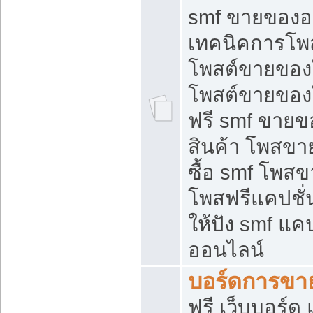
smf ขายของออ
เทคนิคการโพ
โพสต์ขายของ
โพสต์ขายของ
ฟรี smf ขายขอ
สินค้า โพสขา
ซื้อ smf โพ
โพสฟรีแคปชั
ให้ปัง smf แคป
ออนไลน์
บอร์ดการขา
ฟรี เว็บบอร์