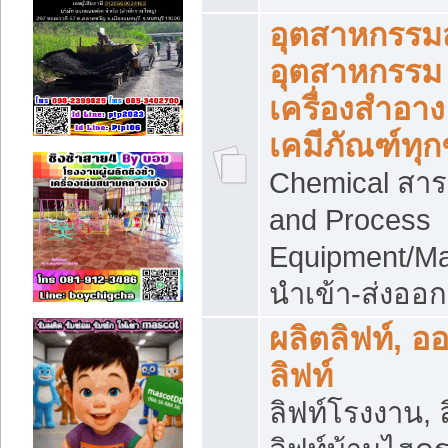
อุตสาหกรรม
อุตสาหกรรม
เครื่องสำอาง
เคมีภัณฑ์ทุก
Chemical สาร
and Process
Equipment/Ma
นำเข้า-ส่งออก
ผลิตลิฟท์, อ
ลิฟท์
ลิฟท์โรงงาน, ล