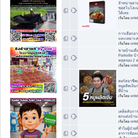
จำหน่ายอาห
ซอสโบโลเน
ได้เลย
เริ่มโดย
sirit
การเลือกอา
และเหมาะสม
เริ่มโดย
sirit
ขายบ้านเดี
Parkville บ
หลุดจอง 2 ห
เริ่มโดย
sirit
คอร์สอาชีพเ
หมูผลิตเงิ
ที่บ้าน
เริ่มโดย
sirit
เคล็ดลับกา
ตกแต่งบ้านม
เริ่มโดย
sirit
ทำไมผู้ป่วย
อาการท้องเ