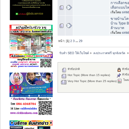
การเลือกขอ
เลือกแบบไห
เริ่มโดย
sirit
ขายบ้านโคร
บ้าน Type B
ล้านบาท
เริ่มโดย
sirit
หน้า: [
1
]
2
3
...
29
รับทำ SEO ให้เว็บไซต์
»
ลงประกาศฟรี ทุกจังหวัด 
»
หัวข้อปกติ
หัวข้อ
หัวข้อ
Hot Topic (More than 15 replies)
โพลล
Very Hot Topic (More than 25 replies)