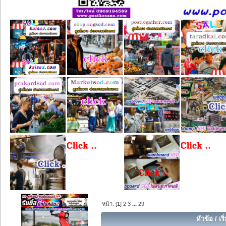
หน้า: [
1
]
2
3
...
29
หัวข้อ
/
เร