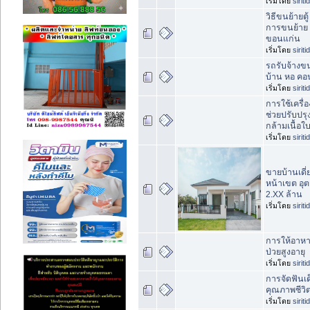
เริ่มโดย
sirit
วิธีขนย้ายตู
การขนย้าย
ขอนแก่น
เริ่มโดย
sirit
รถรับจ้างข
บ้าน หอ ค
เริ่มโดย
sirit
การใช้เครื่
ช่วยปรับปร
กล้ามเนื้อใ
เริ่มโดย
sirit
ขายบ้านเดี่
หน้าเขต อุต
2.XX ล้าน
เริ่มโดย
sirit
การให้อาหา
ป่วยสูงอายุ
เริ่มโดย
sirit
การจัดฟันเด
คุณภาพชีวิตท
เริ่มโดย
sirit