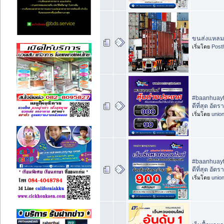
ขนส่งแหลม
เริ่มโดย
Post
#baanhuayth
ดีที่สุด อัต
เริ่มโดย
unio
#baanhuayth
ดีที่สุด อัต
เริ่มโดย
unio