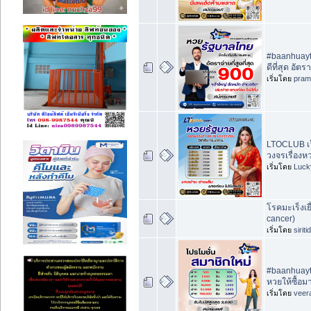
#baanhuayth
ดีที่สุด อัต
เริ่มโดย
pram
LTOCLUB เว
วงจรเรื่องห
เริ่มโดย
Luck
โรคมะเร็งเย
cancer)
เริ่มโดย
sirit
#baanhuayt
หวยให้ซื้อ
เริ่มโดย
veer