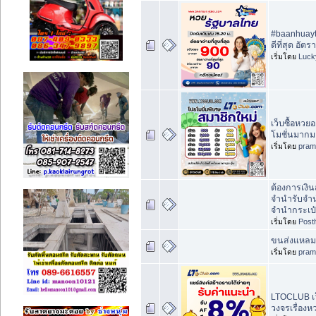
#baanhuayth
ดีที่สุด อัต
เริ่มโดย
Luck
เว็บซื้อหว
โมชั่นมากม
เริ่มโดย
pram
ต้องการเงิ
จำนำรับจำน
จำนำกระเป
เริ่มโดย
Post
ขนส่งแหลมฉ
เริ่มโดย
pram
LTOCLUB เว
วงจรเรื่องห