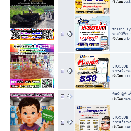
เริ่มโดย
Luck
#baanhuayt
หวยให้ซื้อ
เริ่มโดย
unio
LTOCLUB เว
วงจรเรื่องห
เริ่มโดย
unio
พิมพ์ปฏิทินตั
เริ่มโดย
dior
LTOCLUB เว
วงจรเรื่องห
เริ่มโดย
Luck