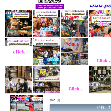
หน้า: [
1
]
หัวข้อ
/
เร