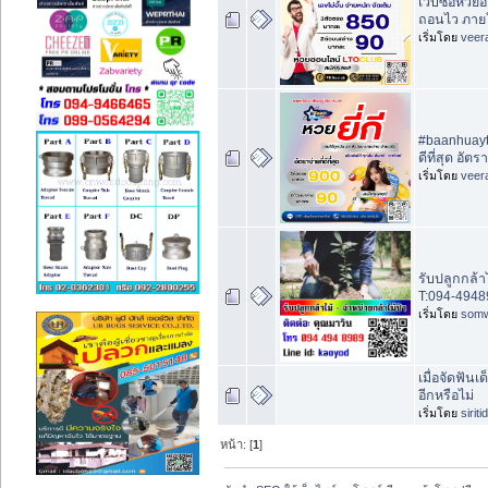
เว็บซื้อหว
ถอนไว ภายใ
เริ่มโดย
veer
#baanhuayth
ดีที่สุด อัต
เริ่มโดย
veer
รับปลูกกล้าไ
T:094-49489
เริ่มโดย
som
เมื่อจัดฟันเ
อีกหรือไม่
เริ่มโดย
sirit
หน้า: [
1
]