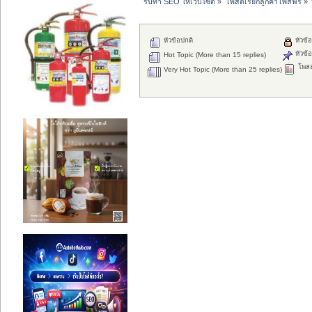
รับทำ SEO ให้เว็บไซต์
»
โพสต์เรียกลูกค้าโพสฟรี
»
หัวข้อปกติ
หัวข้อ
หัวข้อ
Hot Topic (More than 15 replies)
โพลล
Very Hot Topic (More than 25 replies)