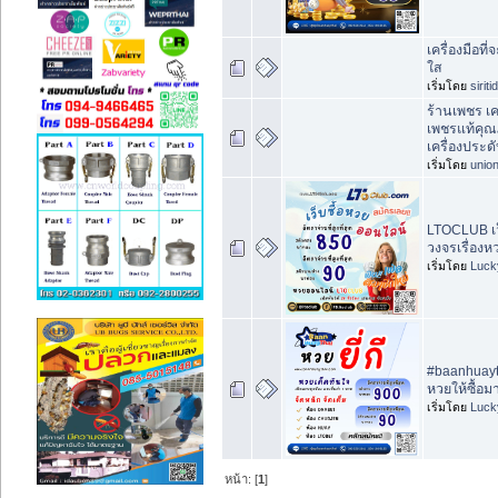
เครื่องมือที
ใส
เริ่มโดย
sirit
ร้านเพชร เ
เพชรแท้คุณ
เครื่องประด
เริ่มโดย
unio
LTOCLUB เว
วงจรเรื่องห
เริ่มโดย
Luck
#baanhuayt
หวยให้ซื้อ
เริ่มโดย
Luck
หน้า: [
1
]