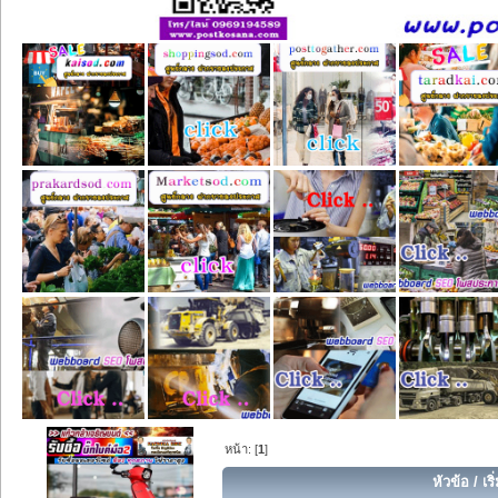
หน้า: [
1
]
หัวข้อ
/
เร