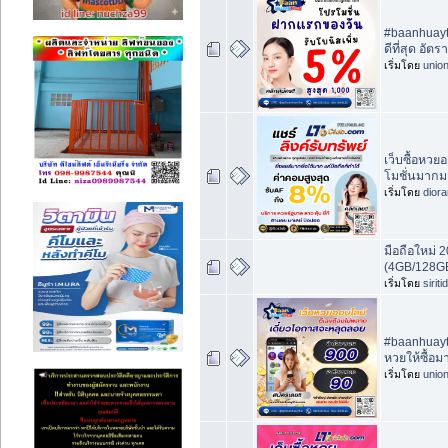
#baanhuayth
ดีที่สุด อัต
เริ่มโดย
unio
เว็บซื้อหว
โมชั่นมากม
เริ่มโดย
dior
มือถือใหม่ 2
(4GB/128G
เริ่มโดย
sirit
#baanhuayt
หวยให้ซื้อ
เริ่มโดย
unio