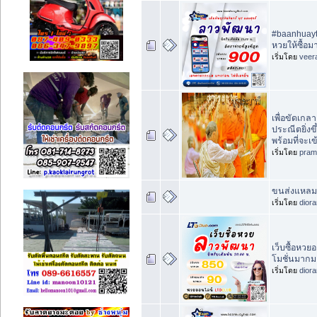
#baanhuayt
หวยให้ซื้อ
เริ่มโดย
veer
เพื่อขัดเกลา
ประณีตยิ่งข
พร้อมที่จะเข
เริ่มโดย
pram
ขนส่งแหลมฉ
เริ่มโดย
dior
เว็บซื้อหว
โมชั่นมากม
เริ่มโดย
dior