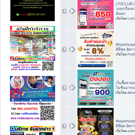
LTOCLUB เว
วงจรเรื่อง
มั่นคง
เริ่มโดย
Luck
#baanhuayth
ดีที่สุด อัต
เริ่มโดย
Post
เว็บซื้อหว
โมชั่นมากม
เริ่มโดย
dior
#baanhuayth
ดีที่สุด อัต
เริ่มโดย
unio