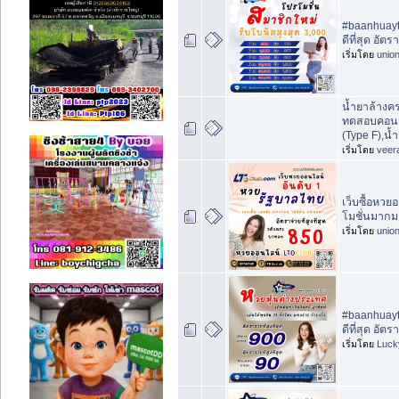
#baanhuayth
ดีที่สุด อัต
เริ่มโดย
unio
น้ำยาล้างค
ทดสอบคอนกร
(Type F),น้
เริ่มโดย
veer
เว็บซื้อหว
โมชั่นมากม
เริ่มโดย
unio
#baanhuayth
ดีที่สุด อัต
เริ่มโดย
Luck