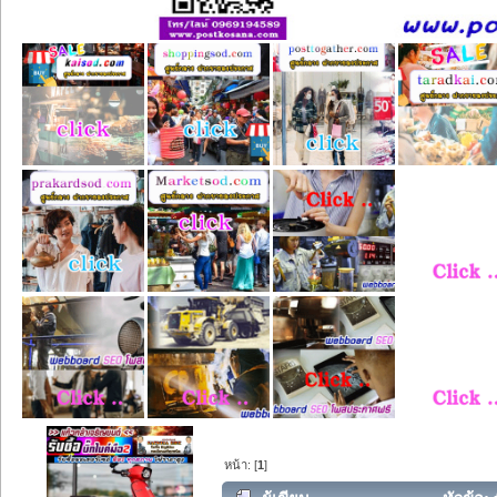
หน้า: [
1
]