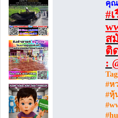
คุ
#เ
ww
สม
ติ
:
@
Tag
#หว
#หุ
#ww
#hu