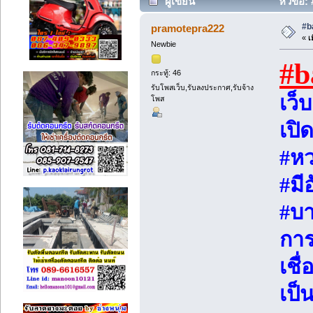
ผู้เขียน
หัวข้อ: 
#b
pramotepra222
«
เม
Newbie
#b
กระทู้: 46
รับโพสเว็บ,รับลงประกาศ,รับจ้าง
เว็
โพส
เปิ
#หว
#มี
#บ
การ
เชื่
เป็