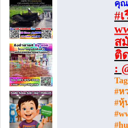
คุ
#เ
ww
สม
ติ
:
@
Tag
#หว
#หุ
#ww
#hu