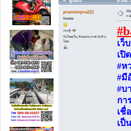
ผู้เขียน
หัวข้อ: 
#b
pramotepra222
«
เม
Newbie
#b
กระทู้: 46
รับโพสเว็บ,รับลงประกาศ,รับจ้าง
เว็
โพส
เปิ
#หว
#มี
#บ
การ
เชื่
เป็