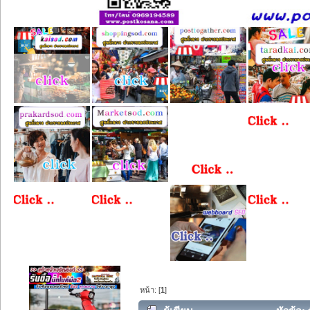
หน้า: [
1
]