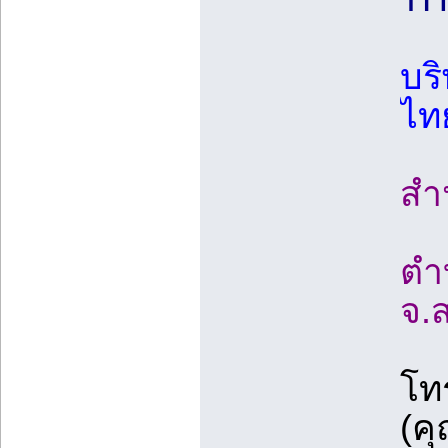
บริ
ไท
สำน
ตำ
จ.
โทร
(ค