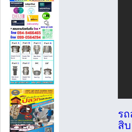
รถ
สิบ