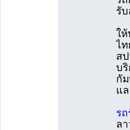
รั
ให
ไท
สป
บร
กั
แล
รถ
ลา