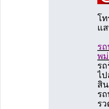
โท
แส
รถ
พม
รถ
ไป
สิน
รถ
รวด