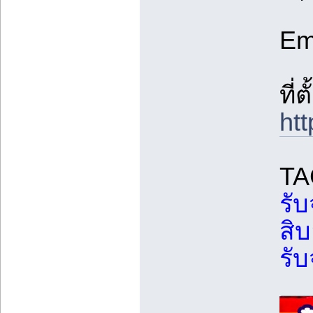
Em
ที่ตั
ht
TA
รับ
สิบ
รั