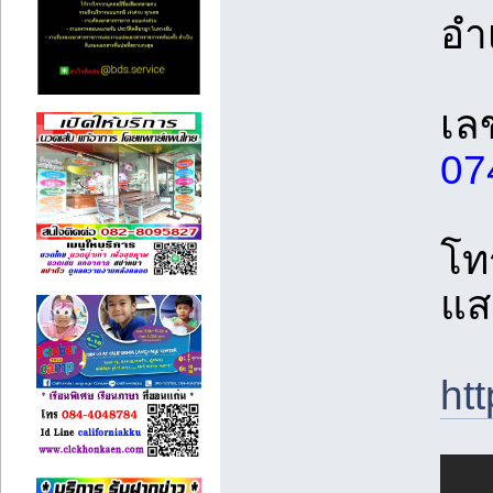
อำ
เล
07
โท
แส
ht