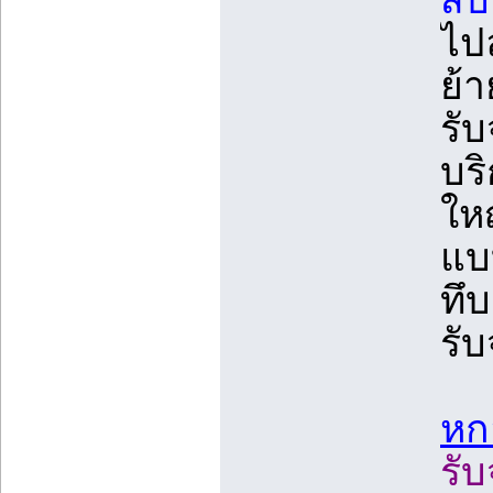
สิ
ไป
ย้า
รั
บริ
ใหญ
แบบ
ทึบ
รับ
หกล
รั