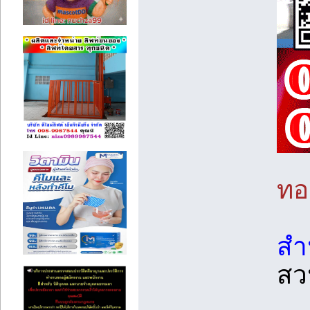
ทอ
สำน
สว