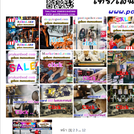
หน้า: [
1
]
2
3
...
12