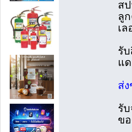
สป
ลู
เลอ
รั
แด
ส่
รั
ขอ