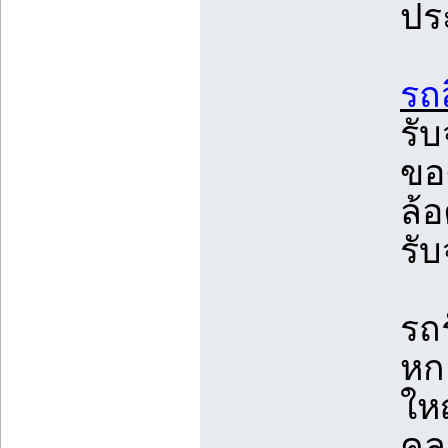
ปร
รถส
รั
ของ
ล้
รั
รถ
หกล
ให
คลุ