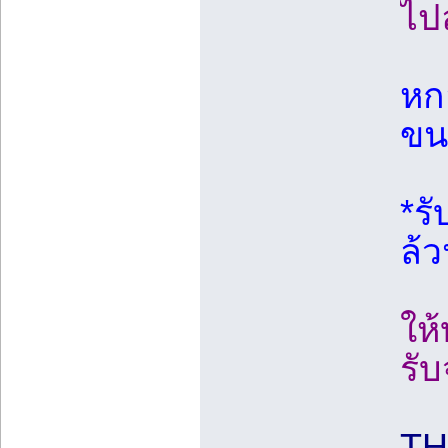
ไป
หก
ขน
*ร
ล้
ให้
รับ
TH