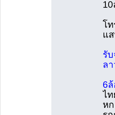
10
โท
แส
รับ
ลา
6ล้
ไท
หกล
รถก