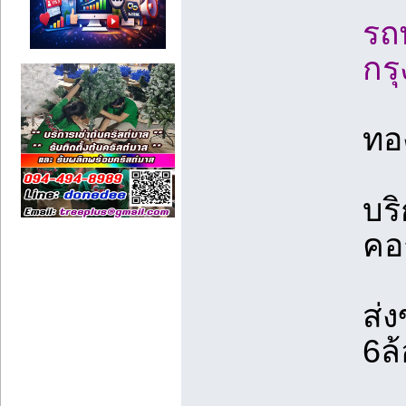
รถ
กร
ทอ
บร
คอ
ส่
6ล