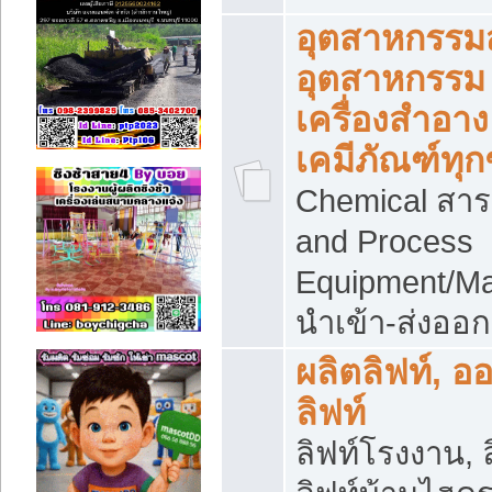
อุตสาหกรรม
อุตสาหกรรม
เครื่องสำอาง
เคมีภัณฑ์ทุก
Chemical สาร
and Process
Equipment/Ma
นำเข้า-ส่งออก
ผลิตลิฟท์, อ
ลิฟท์
ลิฟท์โรงงาน, ล