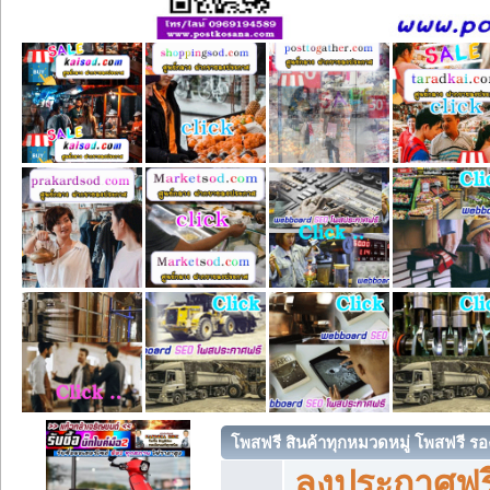
โพสฟรี สินค้าทุกหมวดหมู่ โพสฟรี ร
ลงประกาศฟรี