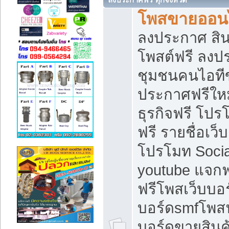
โพสขายออนไ
ลงประกาศ สินค
โพสต์ฟรี ลงปร
ชุมชนคนไอทีข
ประกาศฟรีให
ธุรกิจฟรี โปร
ฟรี รายชื่อเว
โปรโมท Soci
youtube แจกฟร
ฟรีโพสเว็บบอร
บอร์ดsmfโพสฟร
บอร์ดขายสินค