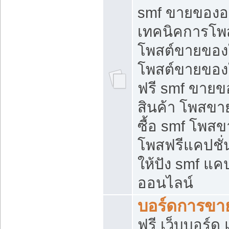
smf ขายของออ
เทคนิคการโพ
โพสต์ขายของ
โพสต์ขายของ
ฟรี smf ขายขอ
สินค้า โพสขา
ซื้อ smf โพ
โพสฟรีแคปชั
ให้ปัง smf แคป
ออนไลน์
บอร์ดการขา
ฟรี เว็บบอร์