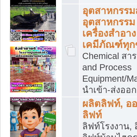
อุตสาหกรรม
อุตสาหกรรม
เครื่องสำอาง
เคมีภัณฑ์ทุก
Chemical สาร
and Process
Equipment/Ma
นำเข้า-ส่งออก
ผลิตลิฟท์, อ
ลิฟท์
ลิฟท์โรงงาน, ล