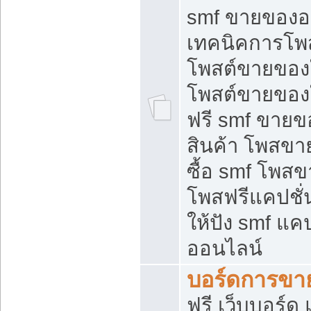
smf ขายของออ
เทคนิคการโพ
โพสต์ขายของ
โพสต์ขายของ
ฟรี smf ขายขอ
สินค้า โพสขา
ซื้อ smf โพ
โพสฟรีแคปชั
ให้ปัง smf แคป
ออนไลน์
บอร์ดการขา
ฟรี เว็บบอร์