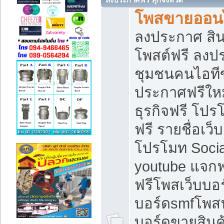
โพสขายออนไ
ลงประกาศ สินค
โพสต์ฟรี ลงปร
ชุมชนคนไอทีข
ประกาศฟรีให
ธุรกิจฟรี โปร
ฟรี รายชื่อเว
โปรโมท Soci
youtube แจกฟร
ฟรีโพสเว็บบอร
บอร์ดsmfโพสฟร
บอร์ดขายสินค