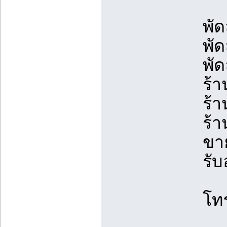
พั
พั
พั
ร้า
ร้า
ร้
ขา
รั
โท