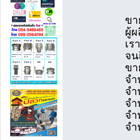
ขา
ผู้
เร
จน
ขา
จำ
จำ
จำ
จำ
จำ