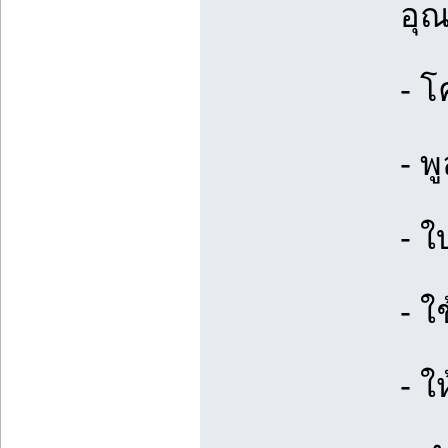
อุณ
- โ
- พ
- ใ
- ใ
- ใ