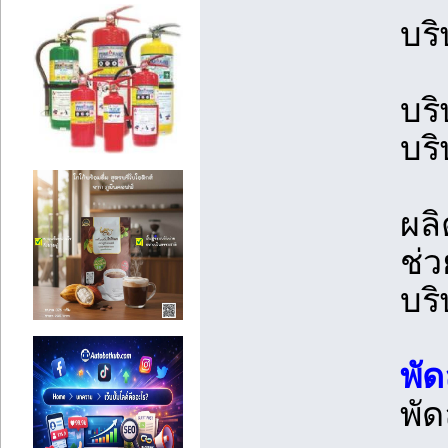
บริ
บริ
บริ
ผล
ช่
บร
พัด
พัด