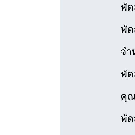
พั
พั
จำห
พัด
คุณ
พั