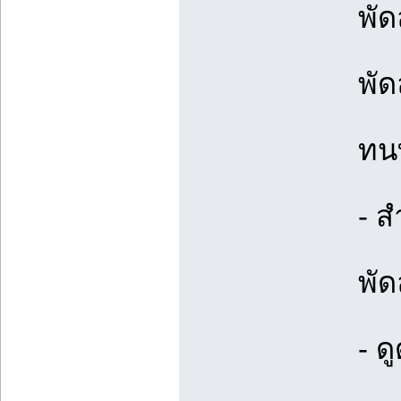
พั
พั
ทน
- 
พัด
- ด