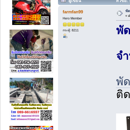
ผู้เขียน
หัวข้อ:
พั
farmfan99
«
เม
Hero Member
พั
กระทู้: 8211
จำ
พั
ติ