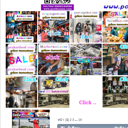
หน้า: [
1
]
2
3
...
19