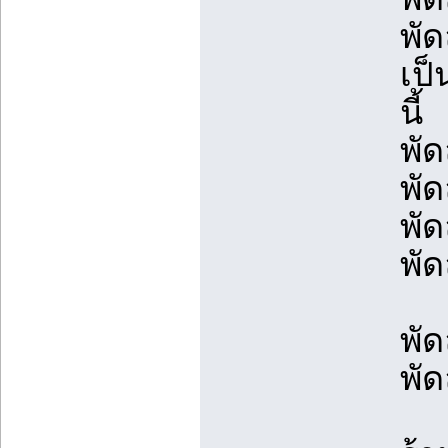
พั
เป
นี้
พัด
พั
พั
พั
พั
พั