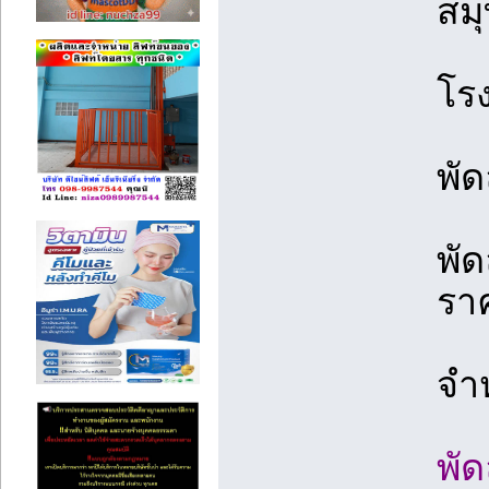
สม
โร
พั
พั
รา
จำ
พั