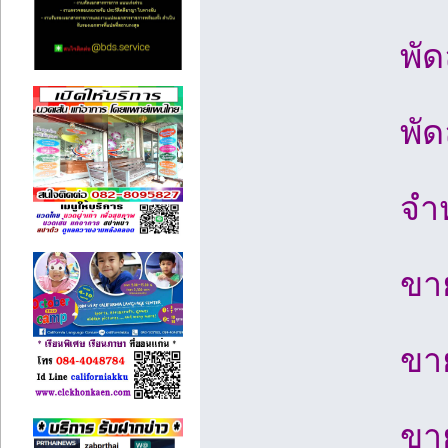
พั
พั
จำ
ขา
ขา
ขา