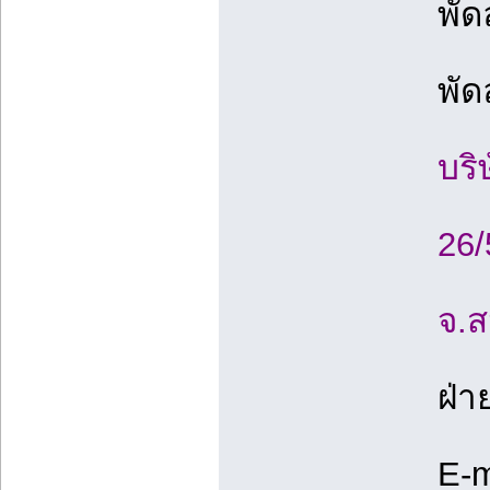
พัด
พัด
บริ
26/
จ.
ฝ่า
E-m