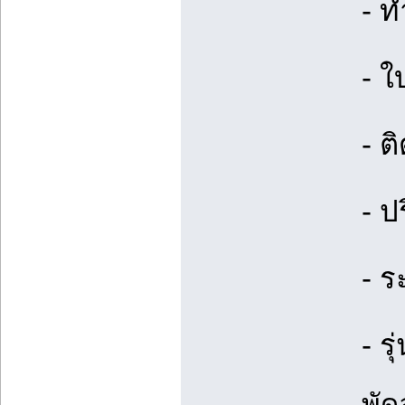
- ท
- ใ
- ต
- ป
- ร
- ร
พัด