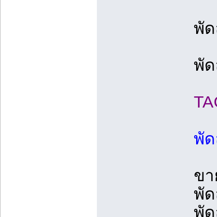
พั
พั
TA
พัด
ขา
พัด
พั