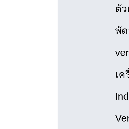
ตั
พัด
ven
เคร
Ind
Ven