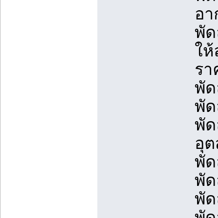
อาก
พั
ให
รา
พั
พั
พั
อุ
พั
พั
พัด
พัด