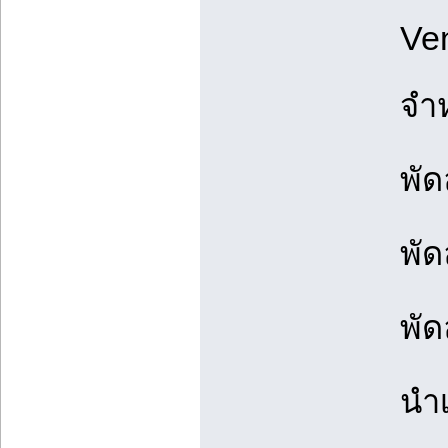
Ven
จำ
พั
พั
พั
นำ